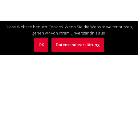
Diese Website benutzt Cookies. Wenn Sie die Website weiter nutzen,
gehen wir von Ihrem Einverständnis aus.
OK
Datenschutzerklärung
Art Lights Kulturservice
Seit 1979 Ihr Ansprechpartner für komplexe
Veranstaltungsrealisierung und -ausstattung für u.a.
Landesvertretungen, Botschaften, Banken, Museen und
Theater. Wir beraten und betreuen Agenturen, Kunden
aus Politik, Wirtschaft und der Medienlandschaft.