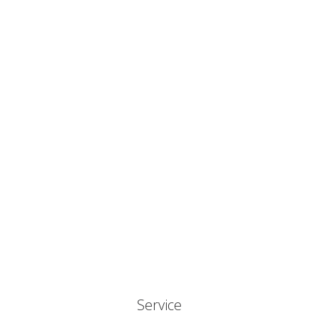
um innovative Konzepte zu
entwickeln und
Veranstaltungen perfekt
umzusetzen.
Service