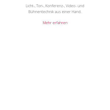
Licht-, Ton-, Konferenz-, Video- und
Bühnentechnik aus einer Hand.
Mehr erfahren
Dienstleistung definiert sich
bei uns darin, sensibel auf
unsere Kunden einzugehen,